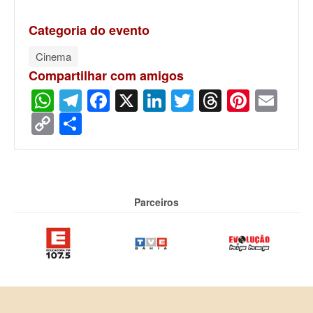
Categoria do evento
Cinema
Compartilhar com amigos
WhatsApp
Telegram
Facebook
X
LinkedIn
Twitter
Threads
Pinter
Ema
Copy
Share
Link
Parceiros