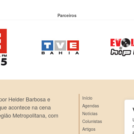
Parceiros
Início
 por Helder Barbosa e
Agendas
 que acontece na cena
Notícias
egião Metropolitana, com
Colunistas
Artigos