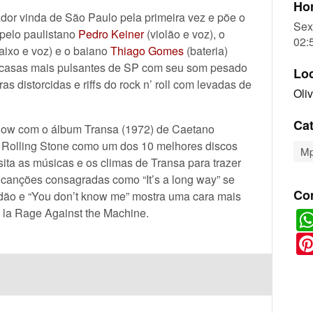
Hor
r vinda de São Paulo pela primeira vez e põe o
Sex
 pelo paulistano
Pedro Keiner
(violão e voz), o
02:
baixo e voz) e o baiano
Thiago Gomes
(bateria)
 casas mais pulsantes de SP com seu som pesado
Lo
s distorcidas e riffs do rock n’ roll com levadas de
Oli
Cat
show com o álbum Transa (1972) de Caetano
ta Rolling Stone como um dos 10 melhores discos
M
ita as músicas e os climas de Transa para trazer
 canções consagradas como “It’s a long way” se
Co
ão e “You don’t know me” mostra uma cara mais
 la Rage Against the Machine.