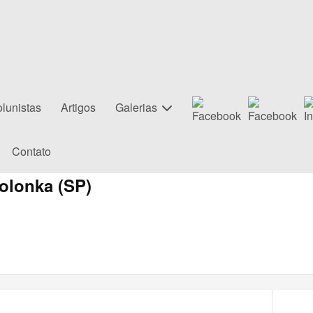
lunistas
Artigos
Galerias
Contato
olonka (SP)