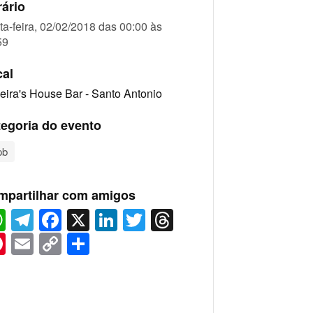
ário
ta-feira, 02/02/2018 das 00:00 às
59
cal
veira's House Bar - Santo Antonio
egoria do evento
pb
mpartilhar com amigos
WhatsApp
Telegram
Facebook
X
LinkedIn
Twitter
Threads
Pinterest
Email
Copy
Share
Link