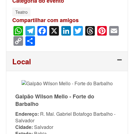
Categoria do evento
Teatro
Compartilhar com amigos
WhatsApp
Telegram
Facebook
X
LinkedIn
Twitter
Threads
Pinter
Ema
Copy
Share
Link
Local
Galpão Wilson Mello - Forte do
Barbalho
Endereço:
R. Mal. Gabriel Botafogo Barbalho -
Salvador
Cidade:
Salvador
Estado:
Bahia