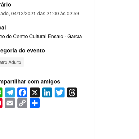
ário
ado, 04/12/2021 das 21:00 às 02:59
cal
tro do Centro Cultural Ensaio - Garcia
egoria do evento
atro Adulto
mpartilhar com amigos
WhatsApp
Telegram
Facebook
X
LinkedIn
Twitter
Threads
Pinterest
Email
Copy
Share
Link