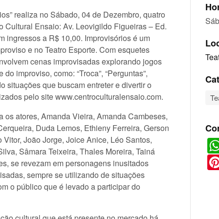
Hor
ios” realiza no Sábado, 04 de Dezembro, quatro
Sáb
 Cultural Ensaio: Av. Leovigildo Figueiras – Ed.
m ingressos a R$ 10,00. Improvisórios é um
Lo
proviso e no Teatro Esporte. Com esquetes
Tea
senvolvem cenas improvisadas explorando jogos
 do improviso, como: “Troca”, “Perguntas”,
Cat
ndo situações que buscam entreter e divertir o
lizados pelo site www.centroculturalensaio.com.
Te
va os atores, Amanda Vieira, Amanda Cambeses,
Co
Cerqueira, Duda Lemos, Ethieny Ferreira, Gerson
o Vitor, João Jorge, Joice Anice, Léo Santos,
ilva, Sâmara Teixeira, Thales Moreira, Tainá
res, se revezam em personagens inusitados
isadas, sempre se utilizando de situações
om o público que é levado a participar do
ição cultural que está presente no mercado há