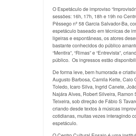
O Espetáculo de improviso “Improvisór
sessões: 16h, 17h, 18h e 19h no Centro
Pêssego nº 58 Garcia Salvador-Ba, co
espetáculo baseado em técnicas de im
ligeiras e espontâneas, os atores de
bastante conhecidos do público amante
“Mentira”, “Rimas” e “Entrevista”, cria
público. Os ingressos estão disponibi
De forma leve, bem humorada e criati
Augusto Barbosa, Camila Keite, Caio 
Toledo, Icaro Silva, Ingrid Canete, Joã
Najára Alves, Robert Silveira, Ramon S
Teixeira, sob direção de Fábio S Tava
criando desde textos à músicas improv
cotidianas, muitas vezes interagindo c
espetáculo.
O Centro Cultural Ensaio é uma institu