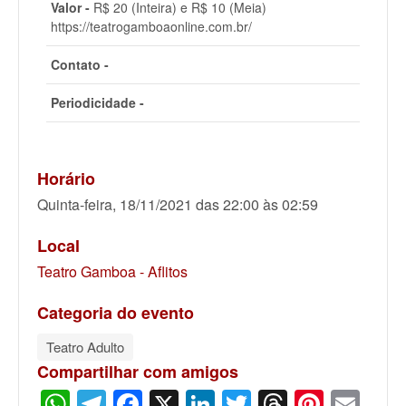
Valor -
R$ 20 (Inteira) e R$ 10 (Meia)
https://teatrogamboaonline.com.br/
Contato -
Periodicidade -
Horário
Quinta-feira, 18/11/2021 das 22:00 às 02:59
Local
Teatro Gamboa - Aflitos
Categoria do evento
Teatro Adulto
Compartilhar com amigos
WhatsApp
Telegram
Facebook
X
LinkedIn
Twitter
Threads
Pinter
Ema