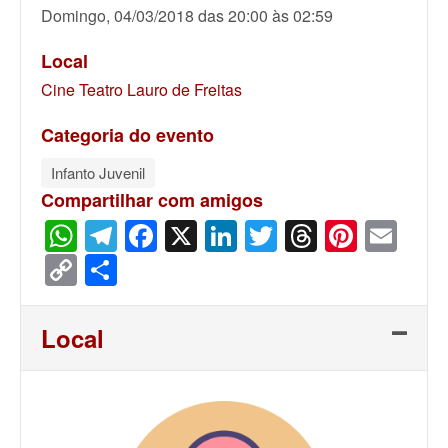
Domingo, 04/03/2018 das 20:00 às 02:59
Local
Cine Teatro Lauro de Freitas
Categoria do evento
Infanto Juvenil
Compartilhar com amigos
WhatsApp
Telegram
Facebook
X
LinkedIn
Twitter
Threads
Pinter
Ema
Copy
Share
Link
Local