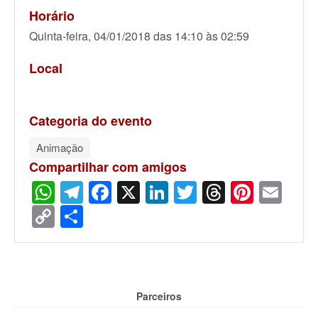
Horário
Quinta-feira, 04/01/2018 das 14:10 às 02:59
Local
Categoria do evento
Animação
Compartilhar com amigos
WhatsApp
Telegram
Facebook
X
LinkedIn
Twitter
Threads
Pinter
Ema
Copy
Share
Link
Parceiros