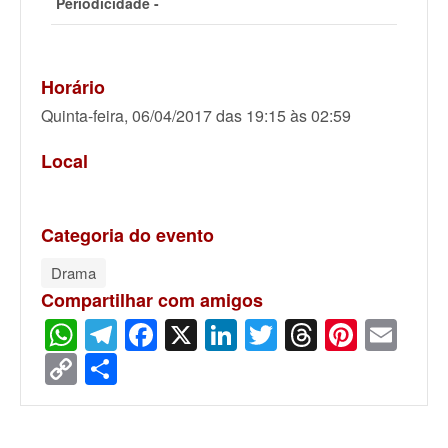
Periodicidade -
Horário
Quinta-feira, 06/04/2017 das 19:15 às 02:59
Local
Categoria do evento
Drama
Compartilhar com amigos
WhatsApp
Telegram
Facebook
X
LinkedIn
Twitter
Threads
Pinter
Ema
Copy
Share
Link