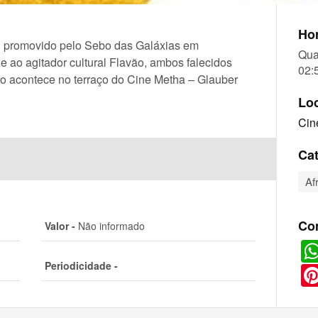
Hor
al promovido pelo Sebo das Galáxias em
Qua
 ao agitador cultural Flavão, ambos falecidos
02:
to acontece no terraço do Cine Metha – Glauber
Lo
Cin
Cat
Af
Co
Valor -
Não informado
Periodicidade -