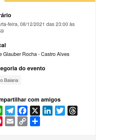
ário
rta-feira, 08/12/2021 das 23:00 às
59
cal
e Glauber Rocha - Castro Alves
egoria do evento
ro Baiana
mpartilhar com amigos
WhatsApp
Telegram
Facebook
X
LinkedIn
Twitter
Threads
Pinterest
Email
Copy
Share
Link