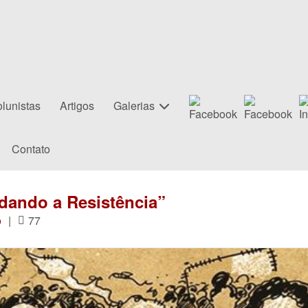
lunistas
Artigos
Galerias
Contato
rdando a Resistência”
o
|
77