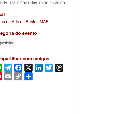
ado, 18/12/2021 das 16:00 às 20:00
cal
eu de Arte da Bahia - MAB
egoria do evento
posição
mpartilhar com amigos
WhatsApp
Telegram
Facebook
X
LinkedIn
Twitter
Threads
Pinterest
Email
Copy
Share
Link