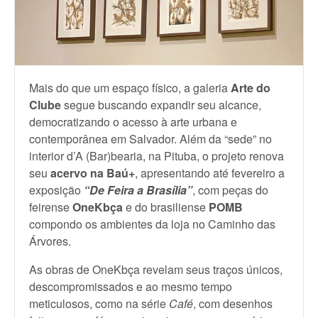
Mais do que um espaço físico, a galeria
Arte do
Clube
segue buscando expandir seu alcance,
democratizando o acesso à arte urbana e
contemporânea em Salvador. Além da “sede” no
interior d’A (Bar)bearia, na Pituba, o projeto renova
seu
acervo na Baú+
, apresentando até fevereiro a
exposição
“De Feira a Brasília”
, com peças do
feirense
OneKbça
e do brasiliense
POMB
compondo os ambientes da loja no Caminho das
Árvores.
As obras de OneKbça revelam seus traços únicos,
descompromissados e ao mesmo tempo
meticulosos, como na série
Café
, com desenhos