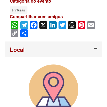
Categoria do evento
Pinturas
Compartilhar com amigos
WhatsApp
Telegram
Facebook
X
LinkedIn
Twitter
Threads
Pinter
Ema
Copy
Share
Link
Local