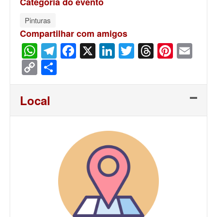
Categoria do evento
Pinturas
Compartilhar com amigos
WhatsApp
Telegram
Facebook
X
LinkedIn
Twitter
Threads
Pinter
Ema
Copy
Share
Link
Local