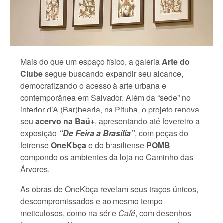
Mais do que um espaço físico, a galeria
Arte do
Clube
segue buscando expandir seu alcance,
democratizando o acesso à arte urbana e
contemporânea em Salvador. Além da “sede” no
interior d’A (Bar)bearia, na Pituba, o projeto renova
seu
acervo na Baú+
, apresentando até fevereiro a
exposição
“De Feira a Brasília”
, com peças do
feirense
OneKbça
e do brasiliense
POMB
compondo os ambientes da loja no Caminho das
Árvores.
As obras de OneKbça revelam seus traços únicos,
descompromissados e ao mesmo tempo
meticulosos, como na série
Café
, com desenhos