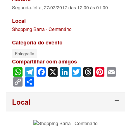
Segunda-feira, 27/03/2017 das 12:00 às 01:00
Local
Shopping Barra - Centenário
Categoria do evento
Fotografia
Compartilhar com amigos
WhatsApp
Telegram
Facebook
X
LinkedIn
Twitter
Threads
Pinter
Ema
Copy
Share
Link
Local