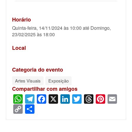
Horário
Quinta-feira, 14/11/2024 às 10:00
até
Domingo,
23/02/2025 às 18:00
Local
Categoria do evento
Artes Visuais
Exposição
Compartilhar com amigos
WhatsApp
Telegram
Facebook
X
LinkedIn
Twitter
Threads
Pinter
Ema
Copy
Share
Link