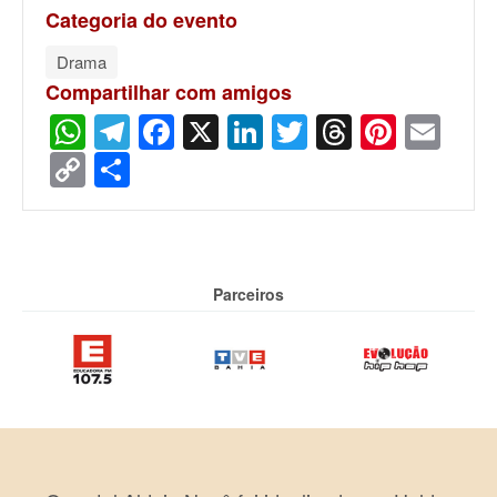
Categoria do evento
Drama
Compartilhar com amigos
WhatsApp
Telegram
Facebook
X
LinkedIn
Twitter
Threads
Pinter
Ema
Copy
Share
Link
Parceiros