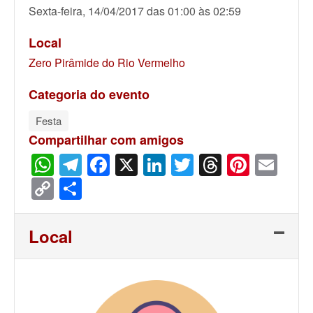
Sexta-feira, 14/04/2017 das 01:00 às 02:59
Local
Zero Pirâmide do Rio Vermelho
Categoria do evento
Festa
Compartilhar com amigos
WhatsApp
Telegram
Facebook
X
LinkedIn
Twitter
Threads
Pinter
Ema
Copy
Share
Link
Local