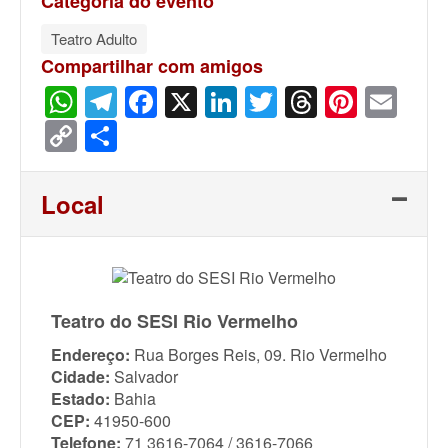
Categoria do evento
Teatro Adulto
Compartilhar com amigos
WhatsApp
Telegram
Facebook
X
LinkedIn
Twitter
Threads
Pinter
Ema
Copy
Share
Link
Local
Teatro do SESI Rio Vermelho
Endereço:
Rua Borges Reis, 09. Rio Vermelho
Cidade:
Salvador
Estado:
Bahia
CEP:
41950-600
Telefone:
71 3616-7064 / 3616-7066