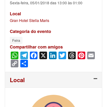
Sexta-feira, 05/01/2018 das 13:00 às 01:00
Local
Gran Hotel Stella Maris
Categoria do evento
Feira
Compartilhar com amigos
WhatsApp
Telegram
Facebook
X
LinkedIn
Twitter
Threads
Pinter
Ema
Copy
Share
Link
Local