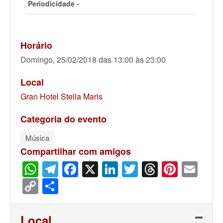
Periodicidade -
Horário
Domingo, 25/02/2018 das 13:00 às 23:00
Local
Gran Hotel Stella Maris
Categoria do evento
Música
Compartilhar com amigos
WhatsApp
Telegram
Facebook
X
LinkedIn
Twitter
Threads
Pinter
Ema
Copy
Share
Link
Local