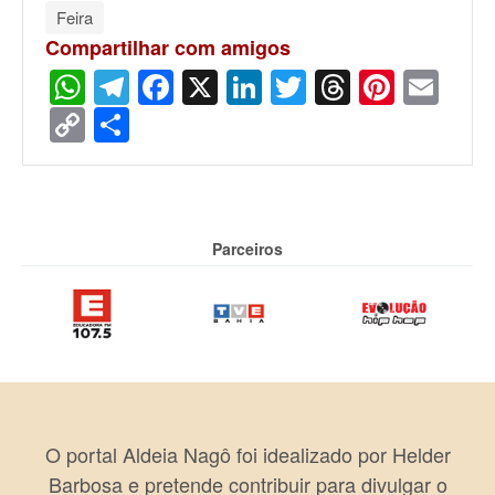
Feira
Compartilhar com amigos
WhatsApp
Telegram
Facebook
X
LinkedIn
Twitter
Threads
Pinter
Ema
Copy
Share
Link
Parceiros
O portal Aldeia Nagô foi idealizado por Helder
Barbosa e pretende contribuir para divulgar o