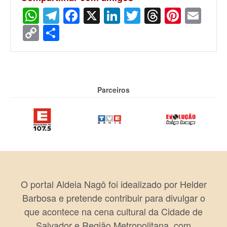
WhatsApp
Telegram
Facebook
X
LinkedIn
Twitter
Threads
Pinter
Ema
Copy
Share
Link
Parceiros
O portal Aldeia Nagô foi idealizado por Helder
Barbosa e pretende contribuir para divulgar o
que acontece na cena cultural da Cidade de
Salvador e Região Metropolitana, com