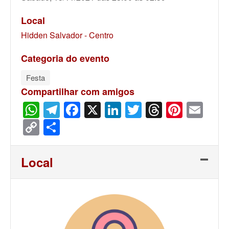
Local
Hidden Salvador - Centro
Categoria do evento
Festa
Compartilhar com amigos
WhatsApp
Telegram
Facebook
X
LinkedIn
Twitter
Threads
Pinter
Ema
Copy
Share
Link
Local