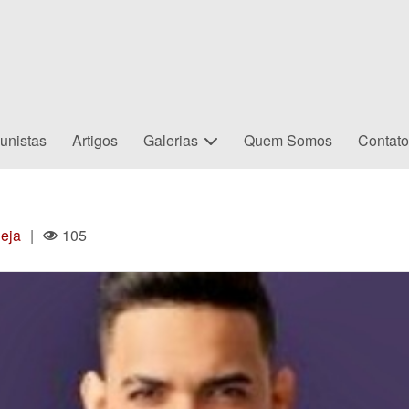
unistas
Artigos
Galerias
Quem Somos
Contat
eja
|
105