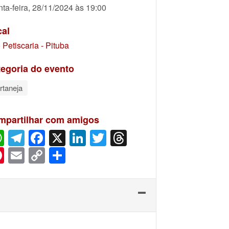
nta-feira, 28/11/2024 às 19:00
cal
 Petiscaria - Pituba
egoria do evento
rtaneja
mpartilhar com amigos
WhatsApp
Telegram
Facebook
X
LinkedIn
Twitter
Threads
Pinterest
Email
Copy
Share
Link