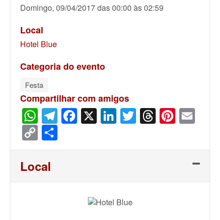
Domingo, 09/04/2017 das 00:00 às 02:59
Local
Hotel Blue
Categoria do evento
Festa
Compartilhar com amigos
WhatsApp
Telegram
Facebook
X
LinkedIn
Twitter
Threads
Pinter
Ema
Copy
Share
Link
Local