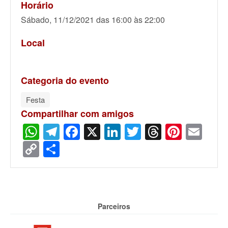
Horário
Sábado, 11/12/2021 das 16:00 às 22:00
Local
Categoria do evento
Festa
Compartilhar com amigos
WhatsApp
Telegram
Facebook
X
LinkedIn
Twitter
Threads
Pinter
Ema
Copy
Share
Link
Parceiros