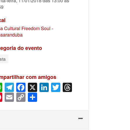
nta-feira, 11/01/2018 das 13:00 às
59
cal
a Cultural Freedom Soul -
saranduba
egoria do evento
sta
mpartilhar com amigos
WhatsApp
Telegram
Facebook
X
LinkedIn
Twitter
Threads
Pinterest
Email
Copy
Share
Link