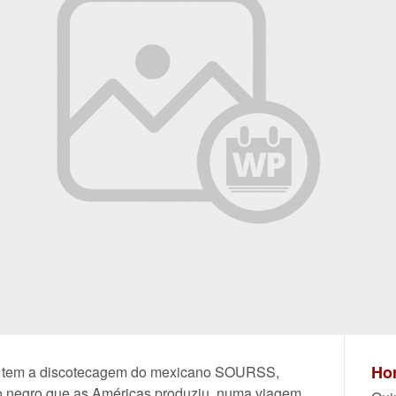
Hor
es tem a discotecagem do mexicano SOURSS,
o negro que as Américas produziu, numa viagem