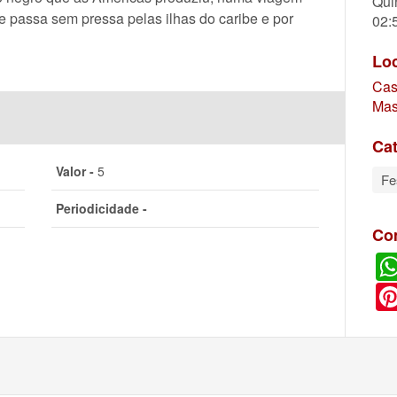
Qui
ue passa sem pressa pelas ilhas do caribe e por
02:
Lo
Cas
Mas
Cat
Valor -
5
Fe
Periodicidade -
Co