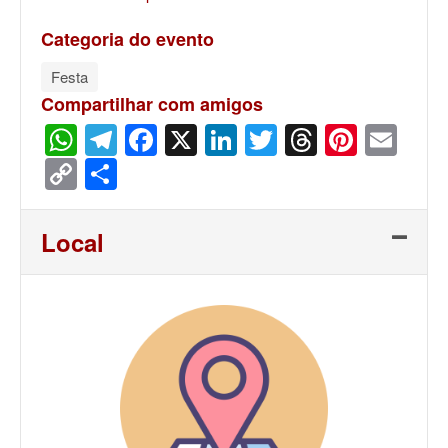
Categoria do evento
Festa
Compartilhar com amigos
WhatsApp
Telegram
Facebook
X
LinkedIn
Twitter
Threads
Pinter
Ema
Copy
Share
Link
Local