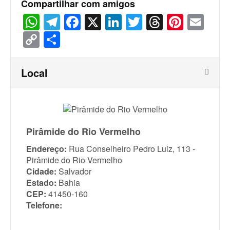
Compartilhar com amigos
WhatsApp
Telegram
Facebook
X
LinkedIn
Twitter
Threads
Pinter
Ema
Copy
Share
Link
Local
Pirâmide do Rio Vermelho
Endereço:
Rua Conselheiro Pedro Luiz, 113 -
Pirâmide do Rio Vermelho
Cidade:
Salvador
Estado:
Bahia
CEP:
41450-160
Telefone: