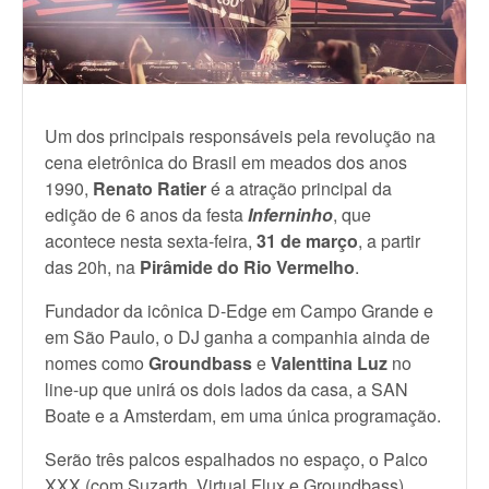
Um dos principais responsáveis pela revolução na
cena eletrônica do Brasil em meados dos anos
1990,
Renato Ratier
é a atração principal da
edição de 6 anos da festa
Inferninho
, que
acontece nesta sexta-feira,
31 de março
, a partir
das 20h, na
Pirâmide do Rio Vermelho
.
Fundador da icônica D-Edge em Campo Grande e
em São Paulo, o DJ ganha a companhia ainda de
nomes como
Groundbass
e
Valenttina Luz
no
line-up que unirá os dois lados da casa, a SAN
Boate e a Amsterdam, em uma única programação.
Serão três palcos espalhados no espaço, o Palco
XXX (com Suzarth, Virtual Flux e Groundbass),