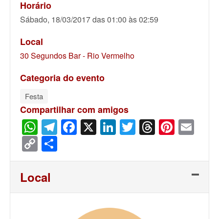
Horário
Sábado, 18/03/2017 das 01:00 às 02:59
Local
30 Segundos Bar - Rio Vermelho
Categoria do evento
Festa
Compartilhar com amigos
WhatsApp
Telegram
Facebook
X
LinkedIn
Twitter
Threads
Pinter
Ema
Copy
Share
Link
Local