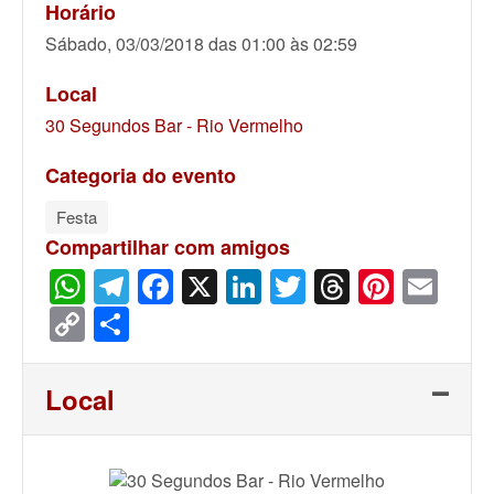
Horário
Sábado, 03/03/2018 das 01:00 às 02:59
Local
30 Segundos Bar - Rio Vermelho
Categoria do evento
Festa
Compartilhar com amigos
WhatsApp
Telegram
Facebook
X
LinkedIn
Twitter
Threads
Pinter
Ema
Copy
Share
Link
Local