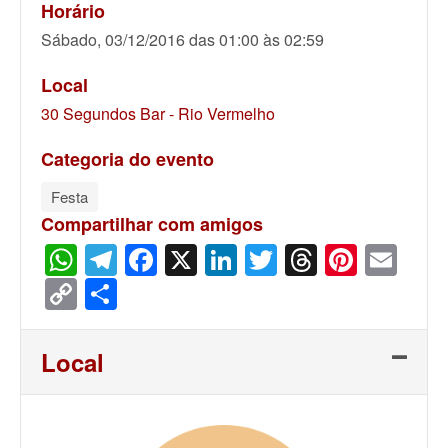
Horário
Sábado, 03/12/2016 das 01:00 às 02:59
Local
30 Segundos Bar - Rio Vermelho
Categoria do evento
Festa
Compartilhar com amigos
WhatsApp
Telegram
Facebook
X
LinkedIn
Twitter
Threads
Pinter
Ema
Copy
Share
Link
Local