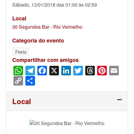
Sábado, 13/01/2018 das 01:00 às 02:59
Local
30 Segundos Bar - Rio Vermelho
Categoria do evento
Festa
Compartilhar com amigos
WhatsApp
Telegram
Facebook
X
LinkedIn
Twitter
Threads
Pinter
Ema
Copy
Share
Link
Local