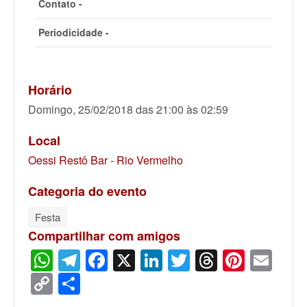
Contato -
Periodicidade -
Horário
Domingo, 25/02/2018 das 21:00 às 02:59
Local
Oessi Restô Bar - Rio Vermelho
Categoria do evento
Festa
Compartilhar com amigos
WhatsApp
Telegram
Facebook
X
LinkedIn
Twitter
Threads
Pinter
Ema
Copy
Share
Link