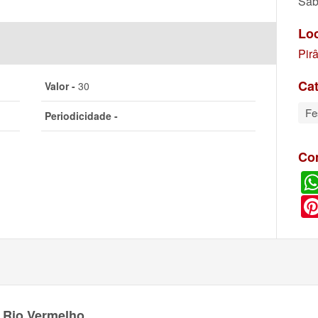
Sáb
Lo
Pir
Cat
Valor -
30
Fe
Periodicidade -
Co
 Rio Vermelho