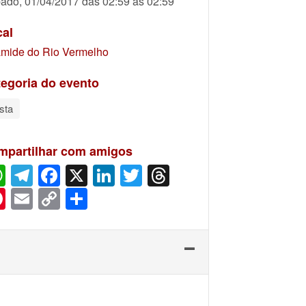
ado, 01/04/2017 das 02:59 às 02:59
cal
âmide do Rio Vermelho
egoria do evento
sta
mpartilhar com amigos
WhatsApp
Telegram
Facebook
X
LinkedIn
Twitter
Threads
Pinterest
Email
Copy
Share
Link