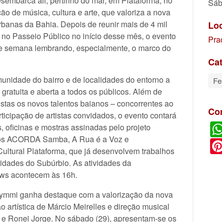
sembarca ali, pertinho do mar, em Plataforma, no
Sáb
o de música, cultura e arte, que valoriza a nova
rbanas da Bahia. Depois de reunir mais de 4 mil
Lo
no Passeio Público no início desse mês, o evento
Pra
de semana lembrando, especialmente, o marco do
Cat
munidade do bairro e de localidades do entorno a
Fe
ratuita e aberta a todos os públicos. Além de
stas os novos talentos baianos – concorrentes ao
Co
cipação de artistas convidados, o evento contará
, oficinas e mostras assinadas pelo projeto
ticos ACORDA Samba, A Rua é a Voz e
ltural Plataforma, que já desenvolvem trabalhos
lidades do Subúrbio. As atividades da
ows acontecem às 16h.
ymmi ganha destaque com a valorização da nova
 artística de Márcio Meirelles e direção musical
 e Ronei Jorge. No sábado (29), apresentam-se os