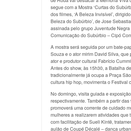
de Roda vai destacar a Memória Viva
segue com a Mostra ‘Curtas do Subúrbi
dos filmes, ‘A Beleza Invisível’, dirig
Beleza do Subúrbio’, de Jose Sebasti
assinada pelo grupo Juventude Negra e
Comunicação do Subúrbio – Cipó Comu
A mostra será seguida por um bate-pap
Souza e o ator mirim David Silva, que
ator e produtor cultural Fabrício Cumm
Antes do show, às 15h30, a Batalha de
tradicionalmente já ocupa a Praça Sã
cultura hip hop, movimenta o Festival
No domingo, visita guiada e exposiçã
respectivamente. Também a partir das 
promoverá uma corrente de cuidado mú
mulheres a realizarem atividades que 
com facilitação de Sueli Kintê, tratam
aulão de Coupé Décalé – dança urbana