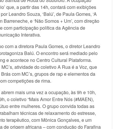
 do Samba de Roda do Subúrbio. A ocupação
o’ que, a partir das 14h, contará com exibições
ido por Leandro Souza, ‘Balú’, de Paula Gomes, ‘A
an Barreneche, e ‘Não Somos + Um’, com direção
 com participação política da Agência de
nicação Interativa.
o com a diretora Paula Gomes, o diretor Leandro
 protagoniza Balú. O encontro será mediado pelo
ing e acontece no Centro Cultural Plataforma.
 MC’s, atividade do coletivo A Rua é a Voz, que
o Brás com MC’s, grupos de rap e elementos da
 com competições de rima.
o abrem mais uma vez a ocupação, às 9h e 10h,
9h, o coletivo “Mais Amor Entre Nós (#MAEN),
tuo entre mulheres. O grupo convida todas as
trabalham técnicas de relaxamento do estresse,
ento terapêutico, com Mônica Gonçalves, e um
 de origem africana – com condução do Farafina