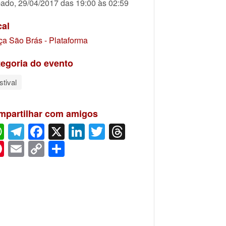
ado, 29/04/2017 das 19:00 às 02:59
cal
ça São Brás - Plataforma
egoria do evento
stival
mpartilhar com amigos
WhatsApp
Telegram
Facebook
X
LinkedIn
Twitter
Threads
Pinterest
Email
Copy
Share
Link