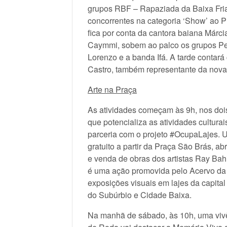
grupos RBF – Rapaziada da Baixa Fria
concorrentes na categoria ‘Show’ ao 
fica por conta da cantora baiana Márci
Caymmi, sobem ao palco os grupos Perf
Lorenzo e a banda Ifá. A tarde contar
Castro, também representante da nova 
Arte na Praça
As atividades começam às 9h, nos dois
que potencializa as atividades cultur
parceria com o projeto #OcupaLajes. U
gratuito a partir da Praça São Brás, a
e venda de obras dos artistas Ray Ba
é uma ação promovida pelo Acervo da L
exposições visuais em lajes da capital
do Subúrbio e Cidade Baixa.
Na manhã de sábado, às 10h, uma vi