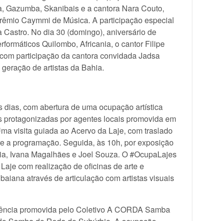
, Gazumba, Skanibais e a cantora Nara Couto,
Prêmio Caymmi de Música. A participação especial
a Castro. No dia 30 (domingo), aniversário de
ormáticos Quilombo, Africania, o cantor Filipe
á com participação da cantora convidada Jadsa
geração de artistas da Bahia.
 dias, com abertura de uma ocupação artística
ais protagonizadas por agentes locais promovida em
ma visita guiada ao Acervo da Laje, com traslado
bre a programação. Seguida, às 10h, por exposição
hia, Ivana Magalhães e Joel Souza. O #OcupaLajes
aje com realização de oficinas de arte e
 baiana através de articulação com artistas visuais
vência promovida pelo Coletivo A CORDA Samba