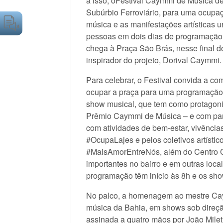
a isso, oFestival Caymmi de Música de
Subúrbio Ferroviário, para uma ocupaçã
música e as manifestações artísticas u
pessoas em dois dias de programação 
chega à Praça São Brás, nesse final 
inspirador do projeto, Dorival Caymmi.
Para celebrar, o Festival convida a co
ocupar a praça para uma programação g
show musical, que tem como protagoni
Prêmio Caymmi de Música – e com parti
com atividades de bem-estar, vivências
#OcupaLajes e pelos coletivos artís
#MaisAmorEntreNós, além do Centro Cu
importantes no bairro e em outras loca
programação têm início às 8h e os sh
No palco, a homenagem ao mestre Ca
música da Bahia, em shows sob direção
assinada a quatro mãos por João Milet