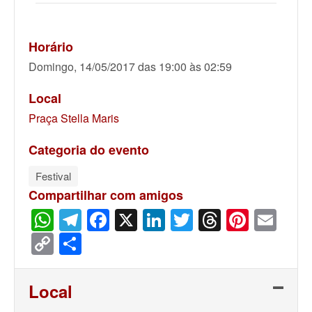
Horário
Domingo, 14/05/2017 das 19:00 às 02:59
Local
Praça Stella Maris
Categoria do evento
Festival
Compartilhar com amigos
WhatsApp
Telegram
Facebook
X
LinkedIn
Twitter
Threads
Pinter
Ema
Copy
Share
Link
Local