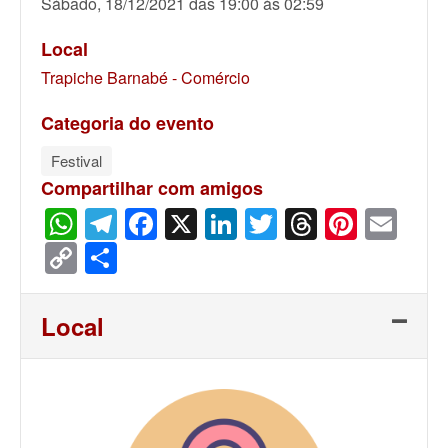
Sábado, 18/12/2021 das 19:00 às 02:59
Local
Trapiche Barnabé - Comércio
Categoria do evento
Festival
Compartilhar com amigos
WhatsApp
Telegram
Facebook
X
LinkedIn
Twitter
Threads
Pinter
Ema
Copy
Share
Link
Local