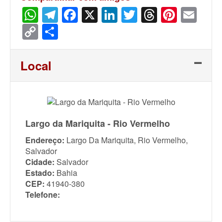
WhatsApp
Telegram
Facebook
X
LinkedIn
Twitter
Threads
Pinter
Ema
Copy
Share
Link
Local
Largo da Mariquita - Rio Vermelho
Endereço:
Largo Da Mariquita, Rio Vermelho,
Salvador
Cidade:
Salvador
Estado:
Bahia
CEP:
41940-380
Telefone: