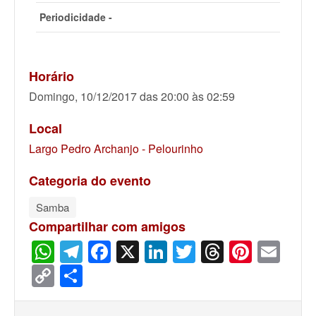
Periodicidade -
Horário
Domingo, 10/12/2017 das 20:00 às 02:59
Local
Largo Pedro Archanjo - Pelourinho
Categoria do evento
Samba
Compartilhar com amigos
WhatsApp
Telegram
Facebook
X
LinkedIn
Twitter
Threads
Pinter
Ema
Copy
Share
Link