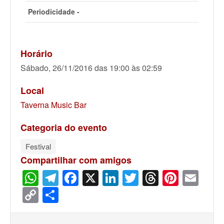
Periodicidade -
Horário
Sábado, 26/11/2016 das 19:00 às 02:59
Local
Taverna Music Bar
Categoria do evento
Festival
Compartilhar com amigos
WhatsApp
Telegram
Facebook
X
LinkedIn
Twitter
Threads
Pinter
Ema
Copy
Share
Link