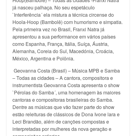
Hoop(Bambolê) – Todas as cidades -Franxi Natra
já nasceu palhaça. No seu espetáculo
`Interferência´ ela mistura a técnica circense do
Hoola-Hoop (Bambolê) com humorismo e simpatia.
Pela primeira vez no Brasil, Franxi Natra já
apresentou a sua performance em vários países
como Espanha, França, Itália, Suíça, Áustria,
Alemanha, Coreia do Sul, Macedónia, Croácia,
México, Argentina e Polônia.
Geovanna Costa (Brasil) – Música MPB e Samba
– Todas as cidades – A cantora, compositora e
instrumentista Geovanna Costa apresenta o show
`Pérolas do Samba´, uma homenagem às maiores
cantoras e compositoras brasileiras do Samba.
Dentre as músicas que vão fazer parte do show
estão releituras de clássicos de Dona Ivone lara e
Leci Brandão, além de canções compostas e
interpretadas por mulheres da nova geração e