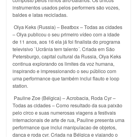
composto pelos ritmos afro-baianos. Os únicos
instrumentos usados pelos performers são vozes,
baldes e latas recicladas.
Olya Keks (Russia) – Beatbox – Todas as cidades
– Olya publicou o seu primeiro vídeo com a idade
de 11 anos, aos 16 ela já foi finalista do programa
televisivo `Ucrânia tem talento´. Criada em São
Petersburgo, capital cultural da Russia, Olya Keks
continua explorando os limites da voz humana,
inspirando e impressionando o seu público com
uma performance que também inclui flauto e loop
station.
Pauline Zoe (Bélgica) – Acrobacia, Roda Cyr –
Todas as cidades – Como resultado da sua paixão
pelo circo e suas numerosas viagens a festivais
internacionais de arte de rua, Pauline presenta uma
performance que inclui manipulacao de objetos,
dança e roda cyr. Criada na Bélgica e viajando o