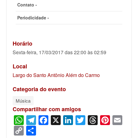
Contato -
Periodicidade -
Horário
Sexta-feira, 17/03/2017 das 22:00 às 02:59
Local
Largo do Santo Antônio Além do Carmo
Categoria do evento
Música
Compartilhar com amigos
WhatsApp
Telegram
Facebook
X
LinkedIn
Twitter
Threads
Pinter
Ema
Copy
Share