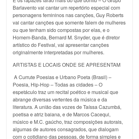
E os rapazes farão mais do que bonito – O Grupo
Barlavento vai cantar um repertório especial com
personagens femininos nas canções, Guy Roberts
vai cantar canções que somente falem de mulheres
ou que tenham sido compostas por elas, e o
Homem-Banda, Bernard M. Snyder, que é diretor
artístico do Festival, vai apresentar canções
originalmente interpretadas por mulheres.
ARTISTAS E LOCAIS ONDE SE APRESENTAM
A Currute Poesias e Urbano Poeta (Brasil) –
Poesia, Hip-Hop – Todas as cidades – O
espetáculo traz um recital poético e musical que
abrange diversas vertentes da música e da
literatura. A união das vozes de Taíssa Cazumbá,
poetisa e atriz baiana, e de Marcos Cacequi,
músico e M.C. gaúcho, traz composições autorais,
algumas de autores consagrados, que dialogam
com o cotidiano das pessoas, de forma simples e