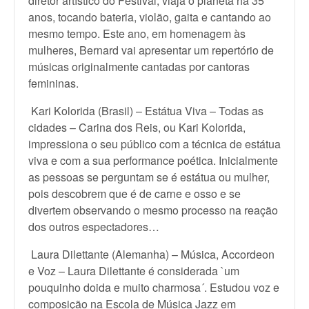
diretor artístico do Festival, viaja o planeta há 35
anos, tocando bateria, violão, gaita e cantando ao
mesmo tempo. Este ano, em homenagem às
mulheres, Bernard vai apresentar um repertório de
músicas originalmente cantadas por cantoras
femininas.
Kari Kolorida (Brasil) – Estátua Viva – Todas as
cidades – Carina dos Reis, ou Kari Kolorida,
impressiona o seu público com a técnica de estátua
viva e com a sua performance poética. Inicialmente
as pessoas se perguntam se é estátua ou mulher,
pois descobrem que é de carne e osso e se
divertem observando o mesmo processo na reação
dos outros espectadores…
Laura Dilettante (Alemanha) – Música, Accordeon
e Voz – Laura Dilettante é considerada `um
pouquinho doida e muito charmosa´. Estudou voz e
composição na Escola de Música Jazz em