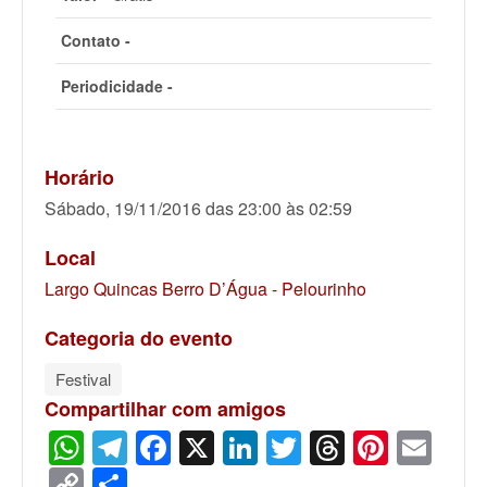
Contato -
Periodicidade -
Horário
Sábado, 19/11/2016 das 23:00 às 02:59
Local
Largo Quincas Berro D’Água - Pelourinho
Categoria do evento
Festival
Compartilhar com amigos
WhatsApp
Telegram
Facebook
X
LinkedIn
Twitter
Threads
Pinter
Ema
Copy
Share