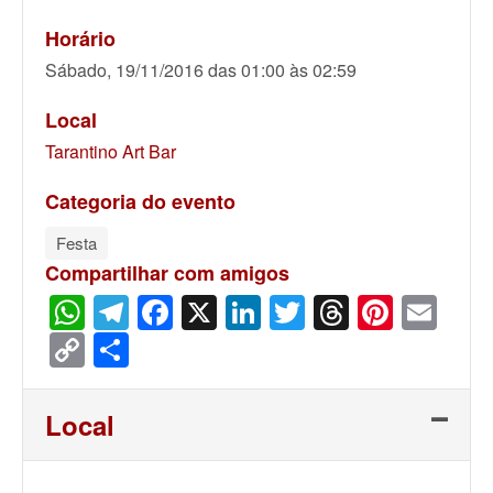
Horário
Sábado, 19/11/2016 das 01:00 às 02:59
Local
Tarantino Art Bar
Categoria do evento
Festa
Compartilhar com amigos
WhatsApp
Telegram
Facebook
X
LinkedIn
Twitter
Threads
Pinter
Ema
Copy
Share
Link
Local