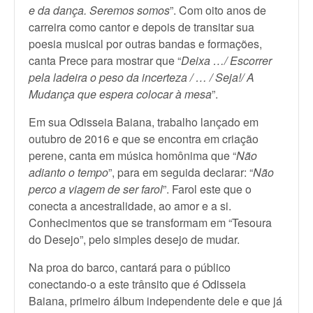
e da dança. Seremos somos
”. Com oito anos de
carreira como cantor e depois de transitar sua
poesia musical por outras bandas e formações,
canta Prece para mostrar que “
Deixa …/ Escorrer
pela ladeira o peso da incerteza / … / Seja!/ A
Mudança que espera colocar à mesa
”.
Em sua Odisseia Baiana, trabalho lançado em
outubro de 2016 e que se encontra em criação
perene, canta em música homônima que “
Não
adianto o tempo
”, para em seguida declarar: “
Não
perco a viagem de ser farol
”. Farol este que o
conecta a ancestralidade, ao amor e a si.
Conhecimentos que se transformam em “Tesoura
do Desejo”, pelo simples desejo de mudar.
Na proa do barco, cantará para o público
conectando-o a este trânsito que é Odisseia
Baiana, primeiro álbum independente dele e que já