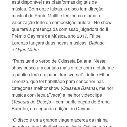
está disponível nas plataformas digitais de
música. Com onze faixas, o disco tem direção
musical de Paulo Muttti e tem como marca a
valorização forte da composição autoral. No show,
que terá a presença da comissão julgadora do II
Prêmio Caymmi de Música, ano 2017, Filipe
Lorenzo lançará duas novas músicas:
Diálogo
e
Ogan Mirim
.
“Transitar é o verbo de Odisseia Baiana. Neste
show busco um contato mais direto com a plateia e
o público terá um papel transversal”, define Filipe
Lorenzo, que foi habilitado para concorrer nas
categorias melhor show (
Odisseia Baiana
), melhor
música com letra (
Prece
) e melhor videoclipe
(
Tesoura do Desejo
– com participação de Bruna
Barreto), na segunda edição do Caymmi.
“O disco é uma grande viagem acerca da minha
carreira e das influências musicais. Odisseia é um