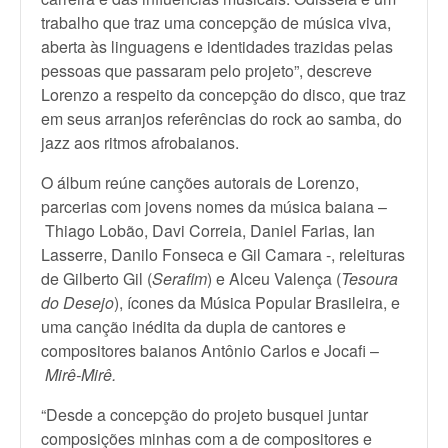
trabalho que traz uma concepção de música viva,
aberta às linguagens e identidades trazidas pelas
pessoas que passaram pelo projeto”, descreve
Lorenzo a respeito da concepção do disco, que traz
em seus arranjos referências do rock ao samba, do
jazz aos ritmos afrobaianos.
O álbum reúne canções autorais de Lorenzo,
parcerias com jovens nomes da música baiana –
Thiago Lobão, Davi Correia, Daniel Farias, Ian
Lasserre, Danilo Fonseca e Gil Camara -, releituras
de Gilberto Gil (
Serafim
) e Alceu Valença (
Tesoura
do Desejo
), ícones da Música Popular Brasileira, e
uma canção inédita da dupla de cantores e
compositores baianos Antônio Carlos e Jocafi –
Mirê-Mirê.
“Desde a concepção do projeto busquei juntar
composições minhas com a de compositores e