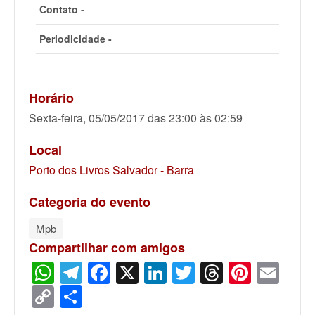
Contato -
Periodicidade -
Horário
Sexta-feira, 05/05/2017 das 23:00 às 02:59
Local
Porto dos Livros Salvador - Barra
Categoria do evento
Mpb
Compartilhar com amigos
WhatsApp
Telegram
Facebook
X
LinkedIn
Twitter
Threads
Pinter
Ema
Copy
Share