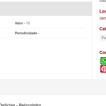
Sáb
Lo
Jar
Valor -
10
Cat
Periodicidade -
Fo
Co
Delícias - Pelourinho