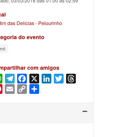
ado, 03/03/2018 das 01:00 às 02:59
cal
dim das Delícias - Pelourinho
egoria do evento
rró
mpartilhar com amigos
WhatsApp
Telegram
Facebook
X
LinkedIn
Twitter
Threads
Pinterest
Email
Copy
Share
Link