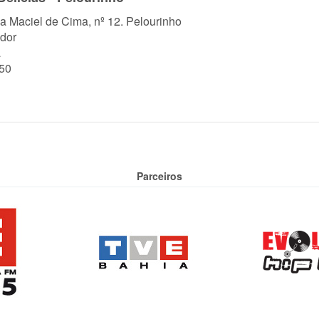
a Maciel de Cima, nº 12. Pelourinho
dor
a
50
Parceiros