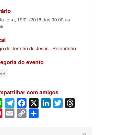
ário
ta-feira, 19/01/2018 das 00:00 às
59
cal
go do Terreiro de Jesus - Pelourinho
egoria do evento
rró
mpartilhar com amigos
WhatsApp
Telegram
Facebook
X
LinkedIn
Twitter
Threads
Pinterest
Email
Copy
Share
Link