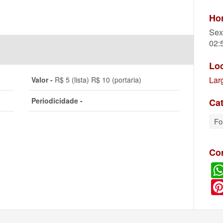
Hor
Sex
02:
Lo
Lar
Valor -
R$ 5 (lista) R$ 10 (portaria)
Periodicidade -
Cat
Fo
Co