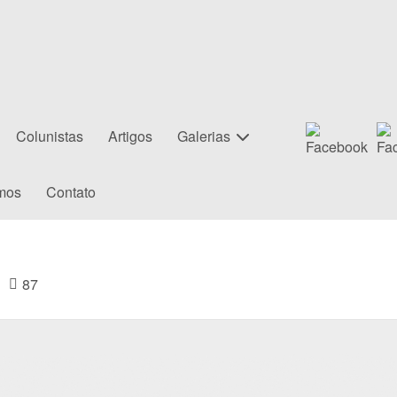
Colunistas
Artigos
Galerias
mos
Contato
87