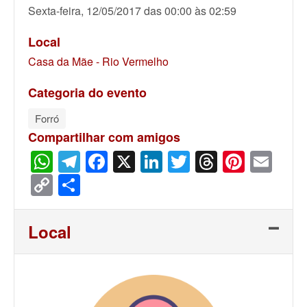
Sexta-feira, 12/05/2017 das 00:00 às 02:59
Local
Casa da Mãe - Rio Vermelho
Categoria do evento
Forró
Compartilhar com amigos
WhatsApp
Telegram
Facebook
X
LinkedIn
Twitter
Threads
Pinter
Ema
Copy
Share
Link
Local