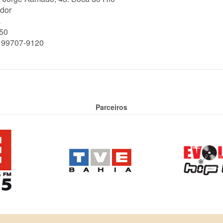
dor
a
50
) 99707-9120
Parceiros