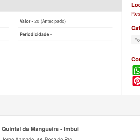
Lo
Res
Valor -
20 (Antecipado)
Cat
Periodicidade -
Fo
Co
 Quintal da Mangueira - Imbui
. Jorge Aamado, 48. Boca do Rio