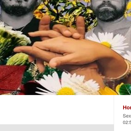
Hor
Sex
02: