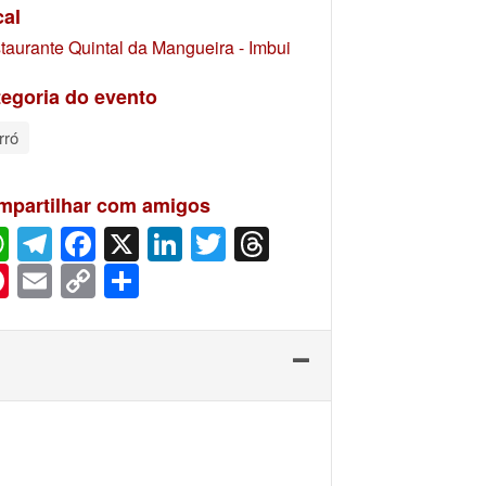
cal
taurante Quintal da Mangueira - Imbui
egoria do evento
rró
mpartilhar com amigos
WhatsApp
Telegram
Facebook
X
LinkedIn
Twitter
Threads
Pinterest
Email
Copy
Share
Link