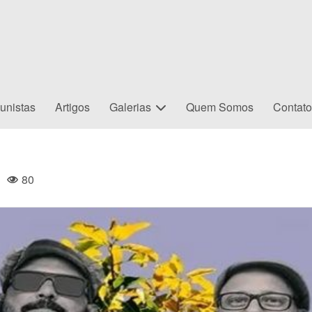
unistas
Artigos
Galerias
Quem Somos
Contat
80