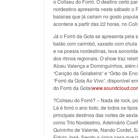
o Coliseu do Forró. O destino certo 
nordestino apresenta neste sábado o F
baianas que já caíram no gosto popular
acontece a partir das 22 horas, no Col
Já o Forró da Gota se apresenta pela 
baião com carimbó, xaxado com chula 
e na poesia nordestinas, leva sonorid
dos ritmos regionais. O show traz rele
Alceu Valença e Dominguinhos, além d
“Canção da Goiabeira” e “Grão de Enc
“Forró da Gota Ao Vivo”, disponível em 
do Forró da Gota(
www.soundclou
d.co
?Coliseu do Forró? – Nada de rock, pop
Lá é forró o ano todo, de todos os tip
principais destinos das noites de sext
como Trio Nordestino, Adelmário Coelh
Quininho de Valente, Nando Cordel, S
Flávio José. Sendo a única casa que j