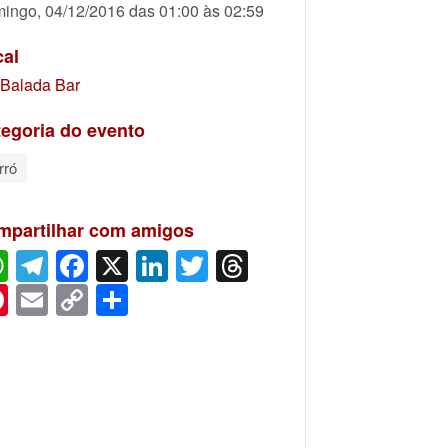
ingo, 04/12/2016 das 01:00 às 02:59
cal
Balada Bar
egoria do evento
rró
mpartilhar com amigos
WhatsApp
Telegram
Facebook
X
LinkedIn
Twitter
Threads
Pinterest
Email
Copy
Share
Link