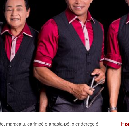
Hor
do, maracatu, carimbó e arrasta-pé, o endereço é