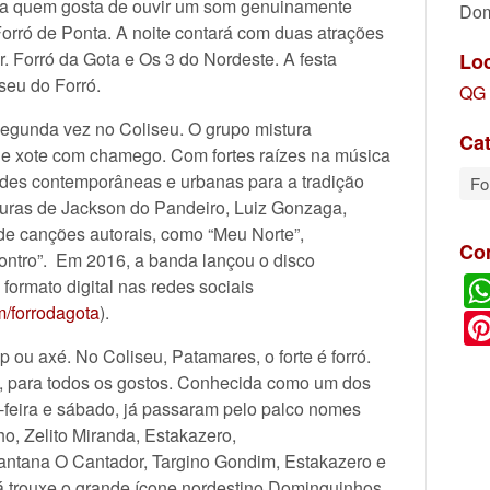
para quem gosta de ouvir um som genuinamente
Dom
orró de Ponta. A noite contará com duas atrações
. Forró da Gota e Os 3 do Nordeste. A festa
Lo
iseu do Forró.
QG 
segunda vez no Coliseu. O grupo mistura
Cat
e xote com chamego. Com fortes raízes na música
ades contemporâneas e urbanas para a tradição
Fo
ituras de Jackson do Pandeiro, Luiz Gonzaga,
e canções autorais, como “Meu Norte”,
Co
ontro”. Em 2016, a banda lançou o disco
formato digital nas redes sociais
m/forrodagota
).
 ou axé. No Coliseu, Patamares, o forte é forró.
os, para todos os gostos. Conhecida como um dos
a-feira e sábado, já passaram pelo palco nomes
o, Zelito Miranda, Estakazero,
antana O Cantador, Targino Gondim, Estakazero e
á trouxe o grande ícone nordestino Dominguinhos,