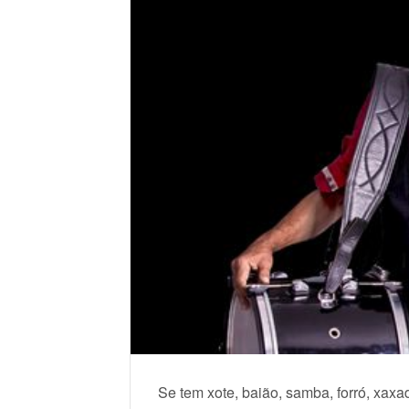
Se tem xote, baião, samba, forró, xaxa