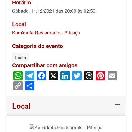
Horário
Sábado, 11/12/2021 das 20:00 às 02:59
Local
Komidaria Restaurante - Pituaçu
Categoria do evento
Festa
Compartilhar com amigos
WhatsApp
Telegram
Facebook
X
LinkedIn
Twitter
Threads
Pinter
Ema
Copy
Share
Link
Local